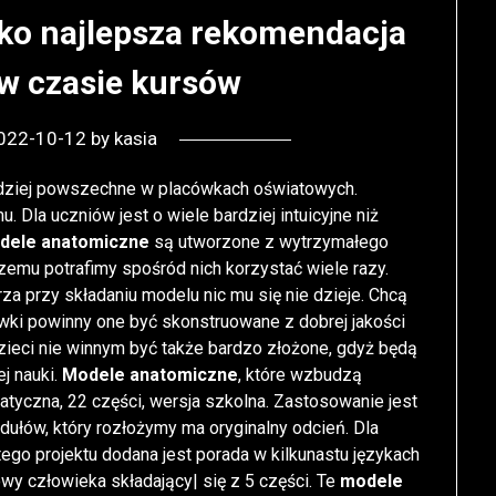
ko najlepsza rekomendacja
 w czasie kursów
022-10-12
by
kasia
dziej powszechne w placówkach oświatowych.
 Dla uczniów jest o wiele bardziej intuicyjne niż
dele anatomiczne
są utworzone z wytrzymałego
 czemu potrafimy spośród nich korzystać wiele razy.
za przy składaniu modelu nic mu się nie dzieje. Chcą
wki powinny one być skonstruowane z dobrej jakości
zieci nie winnym być także bardzo złożone, gdyż będą
ej nauki.
Modele anatomiczne
, które wzbudzą
tyczna, 22 części, wersja szkolna. Zastosowanie jest
ułów, który rozłożymy ma oryginalny odcień. Dla
tego projektu dodana jest porada w kilkunastu językach
owy człowieka składający| się z 5 części. Te
modele