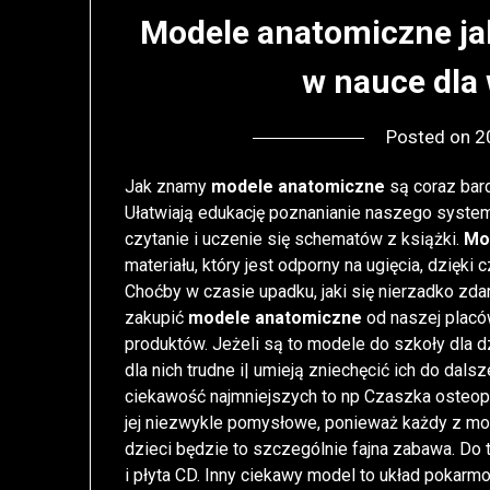
Modele anatomiczne ja
w nauce dla
Posted on
2
Jak znamy
modele anatomiczne
są coraz bar
Ułatwiają edukację poznanianie naszego systemu.
czytanie i uczenie się schematów z książki.
Mo
materiału, który jest odporny na ugięcia, dzięki
Choćby w czasie upadku, jaki się nierzadko zdar
zakupić
modele anatomiczne
od naszej placó
produktów. Jeżeli są to modele do szkoły dla d
dla nich trudne i| umieją zniechęcić ich do dalsz
ciekawość najmniejszych to np Czaszka osteopa
jej niezwykle pomysłowe, ponieważ każdy z mod
dzieci będzie to szczególnie fajna zabawa. Do 
i płyta CD. Inny ciekawy model to układ pokarm