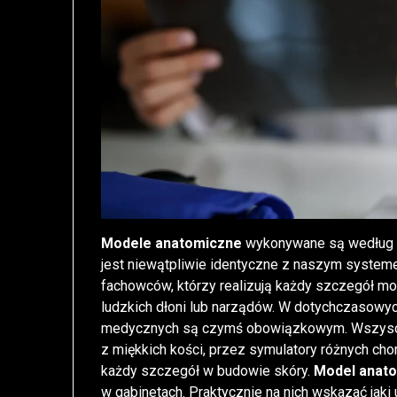
Modele anatomiczne
wykonywane są według n
jest niewątpliwie identyczne z naszym syste
fachowców, którzy realizują każdy szczegół mo
ludzkich dłoni lub narządów. W dotychczasow
medycznych są czymś obowiązkowym. Wszyscy 
z miękkich kości, przez symulatory różnych chor
każdy szczegół w budowie skóry.
Model anat
w gabinetach. Praktycznie na nich wskazać jaki