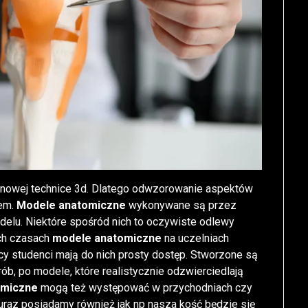
owej technice 3d. Dlatego odwzorowanie aspektów
mem.
Modele anatomiczne
wykonywane są przez
delu. Niektóre spośród nich to oczywiste odlewy
ych czasach
modele anatomiczne
na uczelniach
studenci mają do nich prosty dostęp. Stworzone są
ób, po modele, które realistycznie odzwierciedlają
omiczne
mogą też występować w przychodniach czy
 uraz posiadamy również jak np nasza kość będzie się