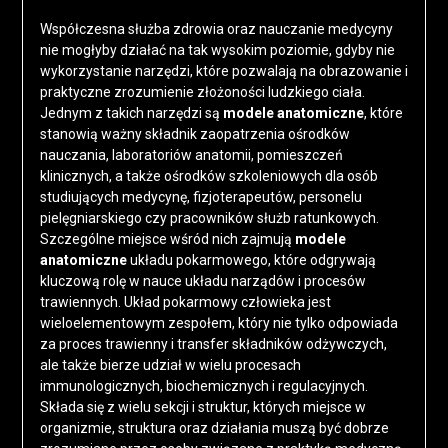
Współczesna służba zdrowia oraz nauczanie medycyny
nie mogłyby działać na tak wysokim poziomie, gdyby nie
wykorzystanie narzędzi, które pozwalają na obrazowanie i
praktyczne zrozumienie złożoności ludzkiego ciała.
Jednym z takich narzędzi są
modele anatomiczne
, które
stanowią ważny składnik zaopatrzenia ośrodków
nauczania, laboratoriów anatomii, pomieszczeń
klinicznych, a także ośrodków szkoleniowych dla osób
studiujących medycynę, fizjoterapeutów, personelu
pielęgniarskiego czy pracowników służb ratunkowych.
Szczególne miejsce wśród nich zajmują
modele
anatomiczne
układu pokarmowego, które odgrywają
kluczową rolę w nauce układu narządów i procesów
trawiennych. Układ pokarmowy człowieka jest
wieloelementowym zespołem, który nie tylko odpowiada
za proces trawienny i transfer składników odżywczych,
ale także bierze udział w wielu procesach
immunologicznych, biochemicznych i regulacyjnych.
Składa się z wielu sekcji i struktur, których miejsce w
organizmie, struktura oraz działania muszą być dobrze