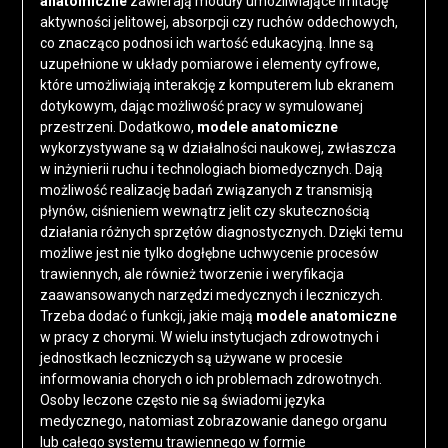
anatomiczne
zawierają moduły umożliwiające imitację
aktywności jelitowej, absorpcji czy ruchów oddechowych,
co znacząco podnosi ich wartość edukacyjną. Inne są
uzupełnione w układy pomiarowe i elementy cyfrowe,
które umożliwiają interakcję z komputerem lub ekranem
dotykowym, dając możliwość pracy w symulowanej
przestrzeni. Dodatkowo,
modele anatomiczne
wykorzystywane są w działalności naukowej, zwłaszcza
w inżynierii ruchu i technologiach biomedycznych. Dają
możliwość realizację badań związanych z transmisją
płynów, ciśnieniem wewnątrz jelit czy skutecznością
działania różnych sprzętów diagnostycznych. Dzięki temu
możliwe jest nie tylko dogłębne uchwycenie procesów
trawiennych, ale również tworzenie i weryfikacja
zaawansowanych narzędzi medycznych i leczniczych.
Trzeba dodać o funkcji, jakie mają
modele anatomiczne
w pracy z chorymi. W wielu instytucjach zdrowotnych i
jednostkach leczniczych są używane w procesie
informowania chorych o ich problemach zdrowotnych.
Osoby leczone często nie są świadomi języka
medycznego, natomiast zobrazowanie danego organu
lub całego systemu trawiennego w formie