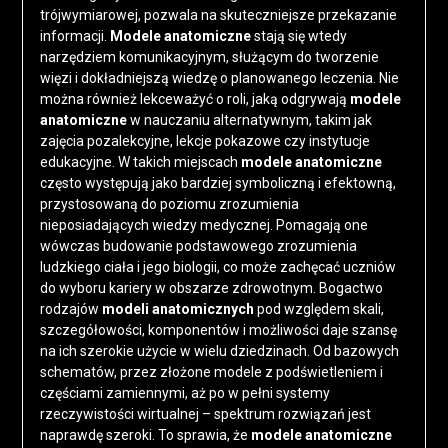
trójwymiarowej, pozwala na skuteczniejsze przekazanie
informacji.
Modele anatomiczne
stają się wtedy
narzędziem komunikacyjnym, służącym do tworzenie
więzi i dokładniejszą wiedzę o planowanego leczenia. Nie
można również lekceważyć o roli, jaką odgrywają
modele
anatomiczne
w nauczaniu alternatywnym, takim jak
zajęcia pozalekcyjne, lekcje pokazowe czy instytucje
edukacyjne. W takich miejscach
modele anatomiczne
często występują jako bardziej symboliczną i efektowną,
przystosowaną do poziomu zrozumienia
nieposiadających wiedzy medycznej. Pomagają one
wówczas budowanie podstawowego zrozumienia
ludzkiego ciała i jego biologii, co może zachęcać uczniów
do wyboru kariery w obszarze zdrowotnym. Bogactwo
rodzajów
modeli anatomicznych
pod względem skali,
szczegółowości, komponentów i możliwości daje szansę
na ich szerokie użycie w wielu dziedzinach. Od bazowych
schematów, przez złożone modele z podświetleniem i
częściami zamiennymi, aż po w pełni systemy
rzeczywistości wirtualnej – spektrum rozwiązań jest
naprawdę szeroki. To sprawia, że
modele anatomiczne