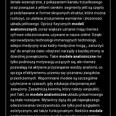
detale wewnętrzne, z pokazaniem kanału trzustkowego
oraz powiązań z jelitem cienkim. segmenty jelit są często
przedstawiane w formie skręconych struktur, które można
rozłożyć, co ułatwia zrozumienie wymiarów i złożoności
układu jelitowego. Oprócz fizycznych
modeli
anatomicznych
, coraz większe uznanie mają również
cyfrowe odwzorowania, używane w nauce online. Dzięki
wprowadzeniu technologii immersyjnych technologii,
adepci medycyny oraz kadry medyczne mogą „ zanurzyć
się” do wnętrza ciała i obejrzeć narządy z każdej strony, w
dowolnej powiększeniu. Takie
modele anatomiczne
nie
tylko podnoszą motywację uczących się, ale również
pozwalają na aktywne przyswajanie wiedzy anatomii, co
sprzyja efektywnemu uczeniu się i poznaniu związków
przestrzennych. Wspomniane modele są szczególnie
użyteczne w czasach, gdy edukacja stacjonarna jest
zawężony. Zasadniczą kwestią, który należy uwypuklić,
jest fakt, że
modele anatomiczne
układu pokarmowego
są stale rozwijane. Wytwórcy dążą do jak największego
odwzorowania rzeczywistości, nie tylko pod względem
estetycznym, ale także funkcjonalnym. Niektóre
modele