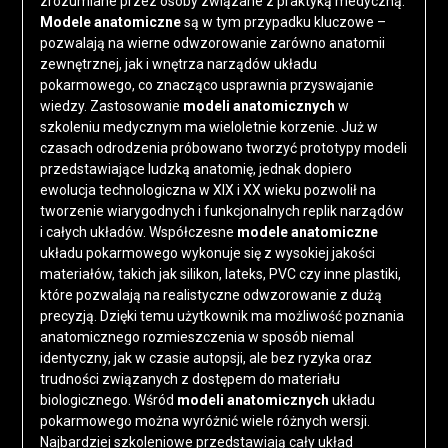
zrozumiane przez osoby związane z praktyką medyczną.
Modele anatomiczne
są w tym przypadku kluczowe –
pozwalają na wierne odwzorowanie zarówno anatomii
zewnętrznej, jak i wnętrza narządów układu
pokarmowego, co znacząco usprawnia przyswajanie
wiedzy. Zastosowanie
modeli anatomicznych
w
szkoleniu medycznym ma wieloletnie korzenie. Już w
czasach odrodzenia próbowano tworzyć prototypy modeli
przedstawiające ludzką anatomię, jednak dopiero
ewolucja technologiczna w XIX i XX wieku pozwolił na
tworzenie wiarygodnych i funkcjonalnych replik narządów
i całych układów. Współczesne
modele anatomiczne
układu pokarmowego wykonuje się z wysokiej jakości
materiałów, takich jak silikon, lateks, PVC czy inne plastiki,
które pozwalają na realistyczne odwzorowanie z dużą
precyzją. Dzięki temu użytkownik ma możliwość poznania
anatomicznego rozmieszczenia w sposób niemal
identyczny, jak w czasie autopsji, ale bez ryzyka oraz
trudności związanych z dostępem do materiału
biologicznego. Wśród
modeli anatomicznych
układu
pokarmowego można wyróżnić wiele różnych wersji.
Najbardziej szkoleniowe przedstawiają cały układ