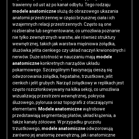
trawienny od ust aż po kanał odbytu. Tego rodzaju
modele anatomiczne
służą do obrazowego ukazania
anatomii przestrzennej w części brzusznej ciała i ich
wzajemnych relacji przestrzennych. Często są one
rozbieralne lub segmentowane, co umożliwia poznanie
nie tylko zewnętrznych warstw, ale również struktury
wewnętrznej, takich jak warstwa mięśniowa żołądka,
śluzówka jelita cienkiego czy układ naczyń krwionośnych i
nerwów. Duże istotność w nauczaniu mają
modele
anatomiczne
konkretnych narządów układu
pokarmowego. Szczególnym fascynacją cieszą się
odwzorowania żołądka, hepatalne, trzustkowe, jelit
cienkich i jelit grubych. Narząd żołądkowy w replikach jest
często rozczłonkowywany na kilka sekcji, co umożliwia
wizualizację przestrzeni wewnętrznej, pokrycia
śluzowego, pylorusa oraz topografii z otaczającymi
elementami.
Modele anatomiczne
wątrobowe
przedstawiają segmentację płatów, układ krążenia, a
także kanały żółciowe. W przypadku gruczołu
trzustkowego,
modele anatomiczne
odwzorowują
zarówno jej anatomię zewnętrzną, jak i anatomiczne