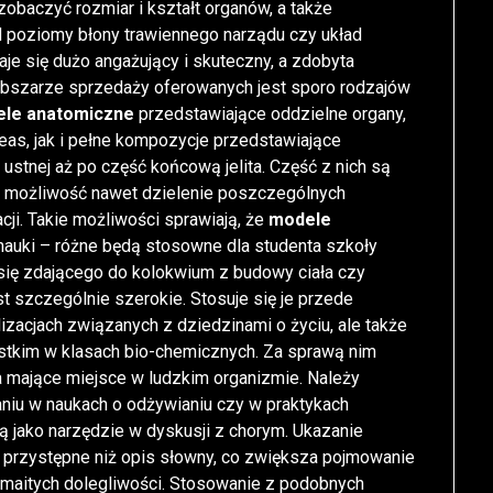
obaczyć rozmiar i kształt organów, a także
d poziomy błony trawiennego narządu czy układ
aje się dużo angażujący i skuteczny, a zdobyta
 obszarze sprzedaży oferowanych jest sporo rodzajów
le anatomiczne
przedstawiające oddzielne organy,
reas, jak i pełne kompozycje przedstawiające
tnej aż po część końcową jelita. Część z nich są
ce możliwość nawet dzielenie poszczególnych
cji. Takie możliwości sprawiają, że
modele
uki – różne będą stosowne dla studenta szkoły
go się zdającego do kolokwium z budowy ciała czy
t szczególnie szerokie. Stosuje się je przede
zacjach związanych z dziedzinami o życiu, ale także
tkim w klasach bio-chemicznych. Za sprawą nim
ia mające miejsce w ludzkim organizmie. Należy
iu w naukach o odżywianiu czy w praktykach
ą jako narzędzie w dyskusji z chorym. Ukazanie
j przystępne niż opis słowny, co zwiększa pojmowanie
maitych dolegliwości. Stosowanie z podobnych