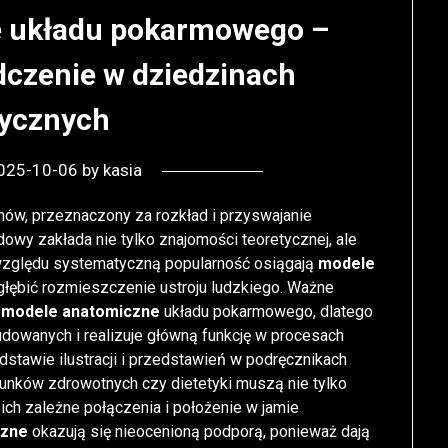
 układu pokarmowego –
dczenie w dziedzinach
ycznych
025-10-06
by
kasia
anów, przeznaczony za rozkład i przyswajanie
wy zakłada nie tylko znajomości teoretycznej, ale
względu systematyczną popularność osiągają
modele
zgłębić rozmieszczenie ustroju ludzkiego. Ważne
ą
modele anatomiczne
układu pokarmowego, dlatego
budowanych i realizuje główną funkcję w procesach
dstawie ilustracji i przedstawień w podręcznikach
erunków zdrowotnych czy dietetyki muszą nie tylko
ch zależne połączenia i położenie w jamie
czne
okazują się nieocenioną podporą, ponieważ dają