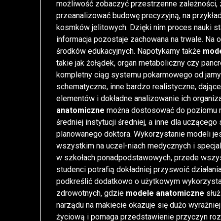
możliwość zobaczyć przestrzenne zależności, z
przeanalizować budowę precyzyjną, na przykła
kosmków jelitowych. Dzięki nim proces nauki st
informacja pozostaje zachowana na trwale. Na
środków edukacyjnych. Napotykamy także
mode
takie jak żołądek, organ metaboliczny czy panc
kompletny ciąg systemu pokarmowego od jamy us
schematyczne, inne bardzo realistyczne, dają
elementów i dokładne analizowanie ich organiza
anatomiczne
można dostosować do poziomu na
średniej instytucji średniej, a inne dla uczące
planowanego doktora. Wykorzystanie modeli jes
wszystkim na uczel-niach medycznych i specjali
w szkołach ponadpodstawowych, przede wszys
studenci potrafią dokładniej przyswoić działan
podkreślić dodatkowo o użytkowym wykorzystan
zdrowotnych, gdzie
modele anatomiczne
służ
narządu na makiecie okazuje się dużo wyraźnie
życiową i pomaga przedstawienie przyczyn roz