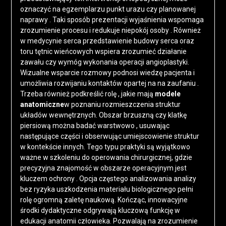
oznaczyć na egzemplarzu punkt urazu czy planowanej
naprawy . Taki sposób prezentacji wyjaśnienia wspomaga
zrozumienie procesu i redukuje niepokój osoby . Również
w medycynie serca przedstawienie budowy serca oraz
toru tętnic wieńcowych wspiera zrozumieć działanie
zawału czy wymóg wykonania operacji angioplastyki.
Wizualne wsparcie rozmowy podnosi wiedzę pacjenta i
umożliwia rozwijaniu kontaktów opartej na na zaufaniu .
Trzeba również podkreślić rolę , jakie mają
modele
anatomiczne
w poznaniu rozmieszczenia struktur
układów wewnętrznych. Obszar brzuszną czy klatkę
piersiową można badać warstwowo , usuwając
następujące części i obserwując umiejscowienie struktur
w kontekście innych. Tego typu praktyki są wyjątkowo
ważne w szkoleniu do operowania chirurgicznej, gdzie
precyzyjna znajomość w obszarze operacyjnym jest
kluczem ochrony . Opcja częstego analizowania analizy
bez ryzyka uszkodzenia materiału biologicznego pełni
rolę ogromną zaletę naukową. Kończąc, innowacyjne
środki dydaktyczne odgrywają kluczową funkcję w
edukacji anatomii człowieka. Pozwalają na zrozumienie