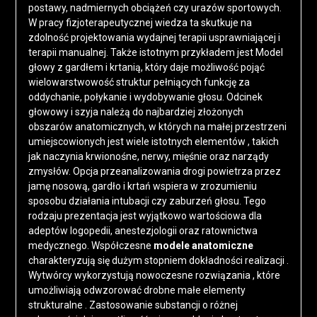
postawy, nadmiernych obciążeń czy urazów sportowych.
W pracy fizjoterapeutycznej wiedza ta skutkuje na
zdolność projektowania wydajnej terapii usprawniającej i
terapii manualnej. Także istotnym przykładem jest Model
głowy z gardłem i krtanią, który daje możliwość pojąć
wielowarstwowość struktur pełniących funkcję za
oddychanie, połykanie i wydobywanie głosu. Odcinek
głowowy i szyja należą do najbardziej złożonych
obszarów anatomicznych, w których na małej przestrzeni
umiejscowionych jest wiele istotnych elementów , takich
jak naczynia krwionośne, nerwy, mięśnie oraz narządy
zmysłów. Opcja przeanalizowania drogi powietrza przez
jamę nosową, gardło i krtań wspiera w zrozumieniu
sposobu działania intubacji czy zaburzeń głosu. Tego
rodzaju prezentacja jest wyjątkowo wartościowa dla
adeptów logopedii, anestezjologii oraz ratownictwa
medycznego. Współczesne
modele anatomiczne
charakteryzują się dużym stopniem dokładności realizacji .
Wytwórcy wykorzystują nowoczesne rozwiązania , które
umożliwiają odwzorować drobne małe elementy
strukturalne . Zastosowanie substancji o różnej