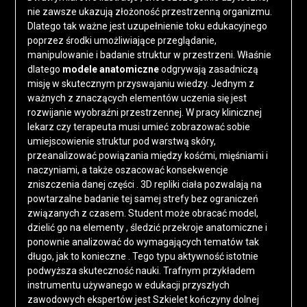
nie zawsze ukazują złożoność przestrzenną organizmu.
Dlatego tak ważne jest uzupełnienie toku edukacyjnego
poprzez środki umożliwiające przeglądanie,
manipulowanie i badanie struktur w przestrzeni. Właśnie
dlatego
modele anatomiczne
odgrywają zasadniczą
misję w skutecznym przyswajaniu wiedzy. Jednym z
ważnych z znaczących elementów uczenia się jest
rozwijanie wyobraźni przestrzennej. W pracy klinicznej
lekarz czy terapeuta musi umieć zobrazować sobie
umiejscowienie struktur pod warstwą skóry,
przeanalizować powiązania między kośćmi, mięśniami i
naczyniami, a także oszacować konsekwencje
zniszczenia danej części . 3D repliki ciała pozwalają na
powtarzalne badanie tej samej strefy bez ograniczeń
związanych z czasem. Student może obracać model,
dzielić go na elementy , śledzić przekroje anatomiczne i
ponownie analizować do wymagających tematów tak
długo, jak to konieczne . Tego typu aktywność istotnie
podwyższa skuteczność nauki. Trafnym przykładem
instrumentu używanego w edukacji przyszłych
zawodowych ekspertów jest Szkielet kończyny dolnej