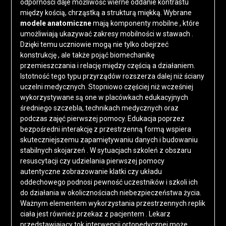
odporności daje możliwość wierne oddanie kontrastu
między kością, chrząstką a strukturą miękką. Wybrane
modele anatomiczne
mają komponenty mobilne , które
umożliwiają ukazywać zakresy mobilności w stawach .
Dzięki temu uczniowie mogą nie tylko obejrzeć
konstrukcję , ale także pojąć biomechanikę
przemieszczania i relację między częścią a działaniem.
Istotność tego typu przyrządów rozszerza dalej niż ściany
uczelni medycznych. Stopniowo częściej niż wcześniej
wykorzystywane są one w placówkach edukacyjnych
średniego szczebla, technikach medycznych oraz
podczas zajęć pierwszej pomocy. Edukacja poprzez
bezpośredni interakcję z przestrzenną formą wspiera
skuteczniejszemu zapamiętywaniu danych i budowaniu
stabilnych skojarzeń . W sytuacjach szkoleń z obszaru
resuscytacji czy udzielania pierwszej pomocy
autentyczne zobrazowanie klatki czy układu
oddechowego podnosi pewność uczestników i szkoli ich
do działania w okolicznościach niebezpieczeństwa życia.
Ważnym elementem wykorzystania przestrzennych replik
ciała jest również przekaz z pacjentem . Lekarz
przedstawiający tok interwencji ortopedycznej może