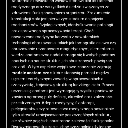
Anatomia człowieka od wieków stanowi filar kształcenia
medycznego oraz wszystkich dziedzin związanych ze
zdrowiem i funkcjonowaniem organizmu. Zrozumienie
konstrukcji ciała jest pierwszym stadium do pojęcia
mechanizmów fizjologicznych, identyfikowania patologii
oraz sprawnego opracowywania terapii. Choć
nowoczesna medycyna korzysta z nowatorskich
technologii obrazowania, takich jak tomografia osiowa czy
obrazowanie rezonansem magnetycznym, elementarna
wiedza anatomiczna nadal domaga się trwałych podstaw
opartych na nauce struktur , ich obustronnych powiązań
oraz ról . W tym aspekcie wyjątkowe znaczenie zajmują
modele anatomiczne
, które stanowią pomost między
ujęciem teoretycznym zawartą w opracowaniach a
rzeczywistą , trójosiową strukturą ludzkiego ciała. Proces
uczenia się anatomii jest wymagający wysiłku, ponieważ
zawiera ogromną pulę definicji, określeń oraz zależności
przestrzennych. Adepci medycyny, fizjoterapii,
pielęgniarstwa czy ratownictwa medycznego powinni nie
tylko utrwalić umiejscowienie poszczególnych struktur ,
ale również pojąć ich obustronne zależności funkcjonalne.
Dwuwymiarowe ilustracje , choć szczególnie użyteczne,